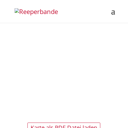
ANGEBOT
Entdecken Sie unsere zeitlich
begrenzten, saisonalen Angebote
– frisch und gut!
Karte als PDF-Datei laden